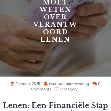
MOET
WETEN
OVER
VERANTW
OORD
LENEN
21 maart, 2025
twenteacademyyoung
0
Comments
1 category
Lenen: Een Financiële Stap