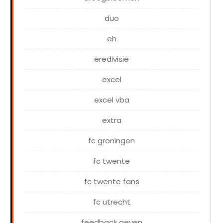
duo
eh
eredivisie
excel
excel vba
extra
fc groningen
fc twente
fc twente fans
fc utrecht
feedback geven