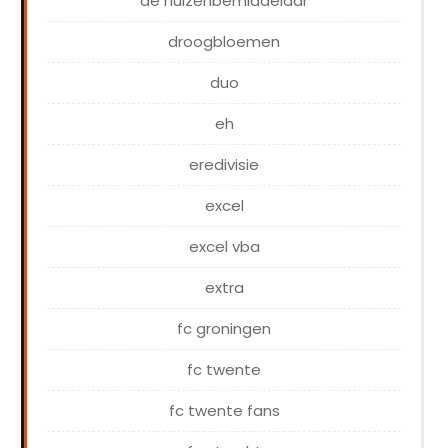
de huizenbemiddelaar
droogbloemen
duo
eh
eredivisie
excel
excel vba
extra
fc groningen
fc twente
fc twente fans