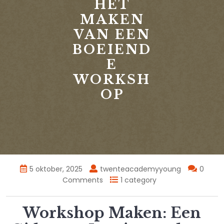
HET
MAKEN
VAN EEN
BOEIEND
E
WORKSH
OP
5 oktober, 2025
twenteacademyyoung
0
Comments
1 category
Workshop Maken: Een