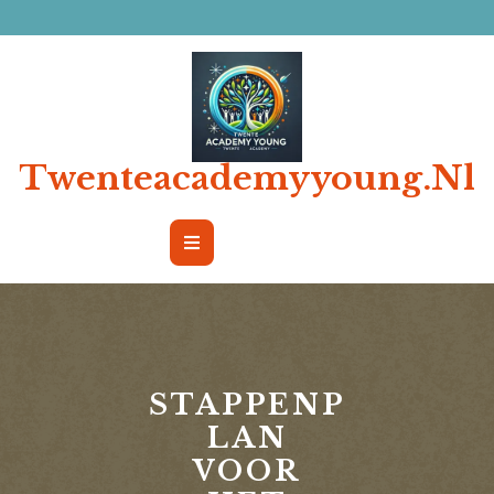
Ga
naar
de
inhoud
Twenteacademyyoung.nl
Open
Button
STAPPENP
LAN
VOOR