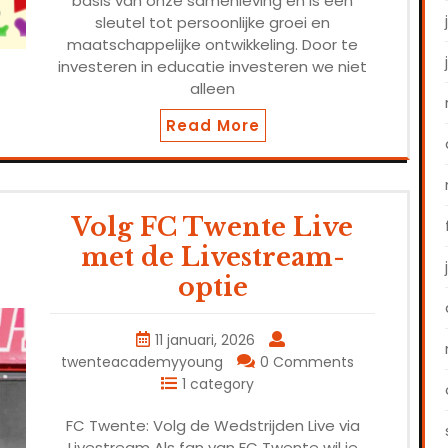
basis van onze samenleving en is een
sleutel tot persoonlijke groei en
maatschappelijke ontwikkeling. Door te
investeren in educatie investeren we niet
alleen
Read More
Volg FC Twente Live
met de Livestream-
optie
11 januari, 2026
twenteacademyyoung
0 Comments
1 category
FC Twente: Volg de Wedstrijden Live via
Livestream Als fan van FC Twente wil je