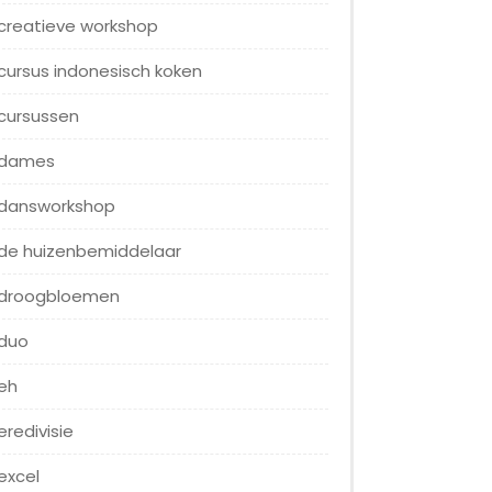
creatieve workshop
cursus indonesisch koken
cursussen
dames
dansworkshop
de huizenbemiddelaar
droogbloemen
duo
eh
eredivisie
excel