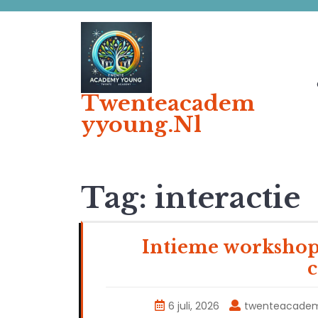
Ga
naar
de
inhoud
Twenteacadem
Yyoung.nl
Tag:
interactie
Intieme workshop
6 juli, 2026
twenteacade