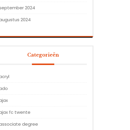
september 2024
augustus 2024
Categorieën
acryl
ado
ajax
ajax fc twente
associate degree