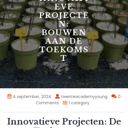
EVE
PROJECTE
N:
BOUWEN
AAN DE
TOEKOMS
T
4 september, 2024
twenteacademyyoung
0
Comments
1 category
Innovatieve Projecten: De