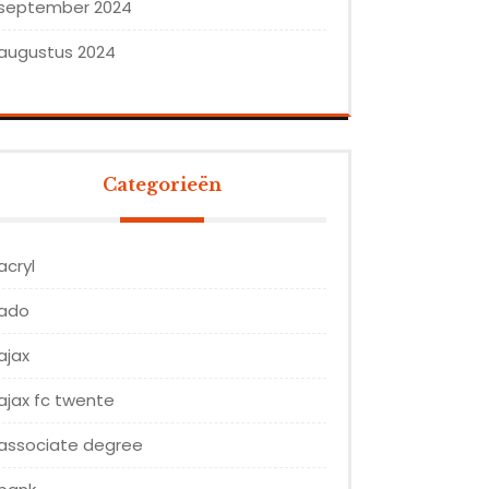
september 2024
augustus 2024
Categorieën
acryl
ado
ajax
ajax fc twente
associate degree