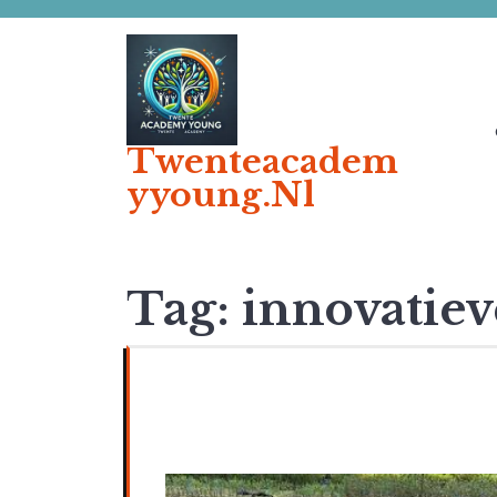
Ga
naar
de
inhoud
Twenteacadem
Yyoung.nl
Tag:
innovatiev