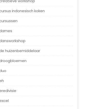
creatieve workshop
cursus indonesisch koken
cursussen
dames
dansworkshop
de huizenbemiddelaar
droogbloemen
duo
eh
eredivisie
excel