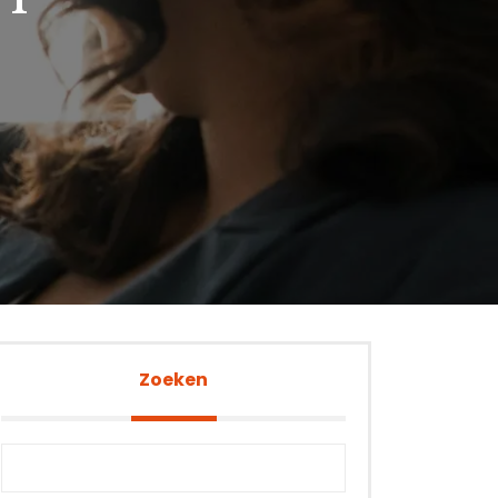
HT
Zoeken