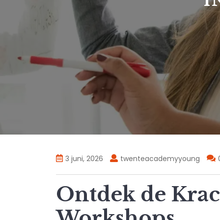
I
3 juni, 2026
twenteacademyyoung
Ontdek de Krac
Workshops