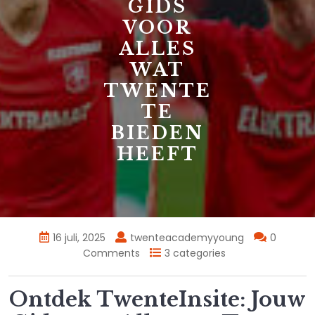
GIDS
VOOR
ALLES
WAT
TWENTE
TE
BIEDEN
HEEFT
16 juli, 2025
twenteacademyyoung
0
Comments
3 categories
Ontdek TwenteInsite: Jouw