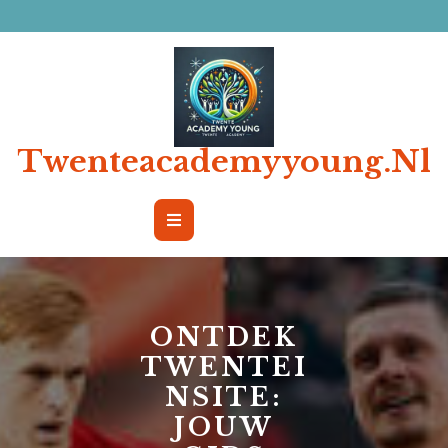
Ga
naar
de
inhoud
Twenteacademyyoung.nl
Open
Button
ONTDEK
TWENTEI
NSITE:
JOUW