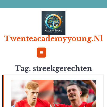
Ga
naar
de
inhoud
Twenteacademyyoung.nl
Open
Button
Tag:
streekgerechten