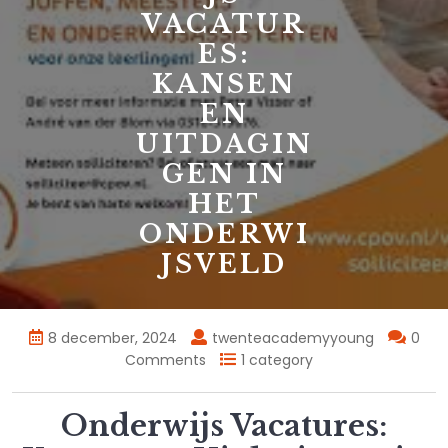
VACATUR
ES:
KANSEN
EN
UITDAGIN
GEN IN
HET
ONDERWI
JSVELD
8 december, 2024
twenteacademyyoung
0
Comments
1 category
Onderwijs Vacatures: