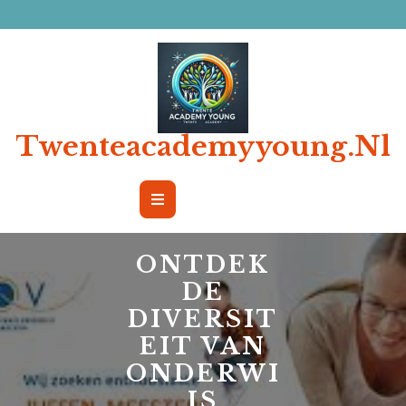
Ga
naar
de
inhoud
Twenteacademyyoung.nl
Open
Button
ONTDEK
DE
DIVERSIT
EIT VAN
ONDERWI
JS