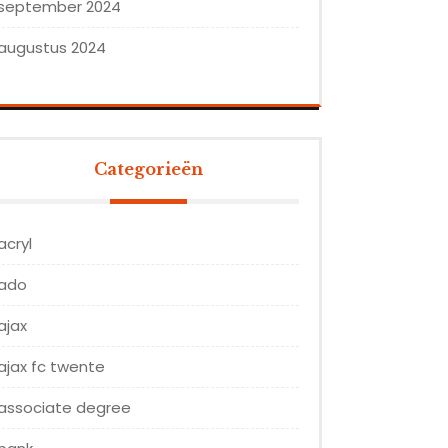
september 2024
augustus 2024
Categorieën
acryl
ado
ajax
ajax fc twente
associate degree