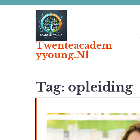
Ga
naar
de
inhoud
Twenteacadem
Yyoung.nl
Tag:
opleiding