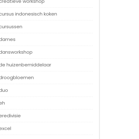
creatieve workshop
cursus indonesisch koken
cursussen
dames
dansworkshop
de huizenbemiddelaar
droogbloemen
duo
eh
eredivisie
excel