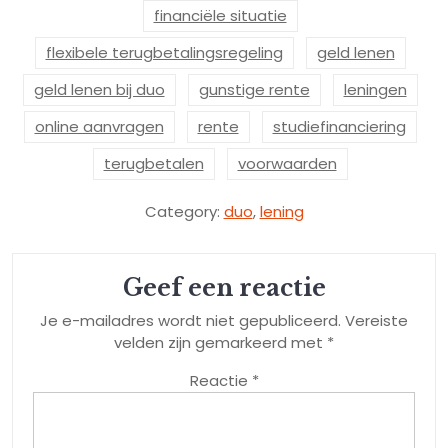
financiële situatie
flexibele terugbetalingsregeling
geld lenen
geld lenen bij duo
gunstige rente
leningen
online aanvragen
rente
studiefinanciering
terugbetalen
voorwaarden
Category:
duo
,
lening
Geef een reactie
Je e-mailadres wordt niet gepubliceerd.
Vereiste
velden zijn gemarkeerd met
*
Reactie
*