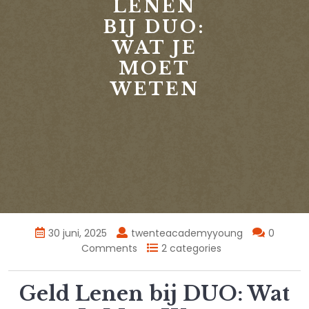
LENEN
BIJ DUO:
WAT JE
MOET
WETEN
30 juni, 2025
twenteacademyyoung
0
Comments
2 categories
Geld Lenen bij DUO: Wat