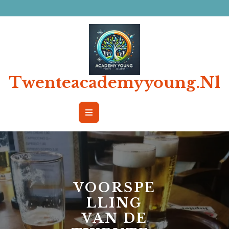
Ga
naar
de
inhoud
Twenteacademyyoung.nl
Open
Button
VOORSPE
LLING
VAN DE