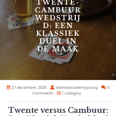
TWENTE-
CAMBUUR
WEDSTRIJ
D: EEN
KLASSIEK
DUEL IN
DE MAAK
27 december, 2025
twenteacademyyoung
0
Comments
1 category
Twente versus Cambuur: