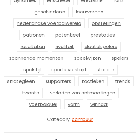
dynamiek
enschede
eredivisie
fans
geschiedenis
leeuwarden
nederlandse voetbalwereld
opstellingen
patronen
potentieel
prestaties
resultaten
rivaliteit
sleutelspelers
spannende momenten
speelwijzen
spelers
spelstijl
sportieve strijd
stadion
strategieën
supporters
tactieken
trends
twente
verleden van ontmoetingen
voetbalduel
vorm
winnaar
Category:
cambuur