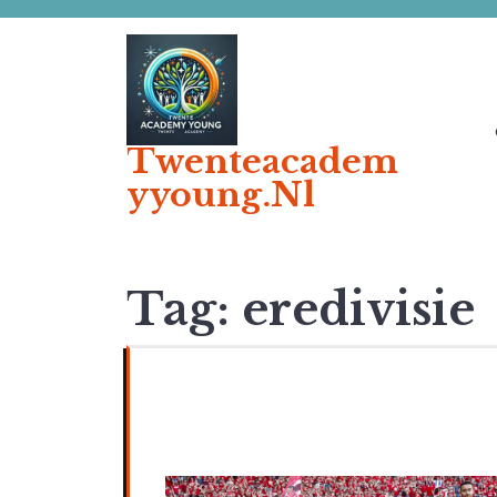
Ga
naar
de
inhoud
Twenteacadem
Yyoung.nl
Tag:
eredivisie