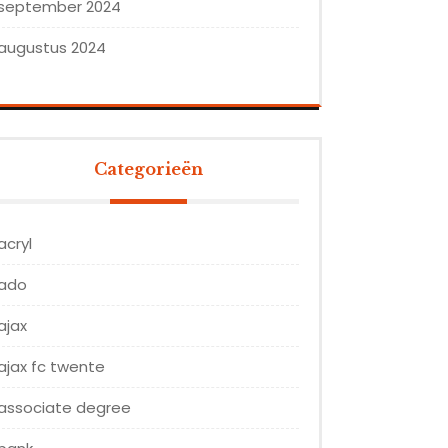
september 2024
augustus 2024
Categorieën
acryl
ado
ajax
ajax fc twente
associate degree