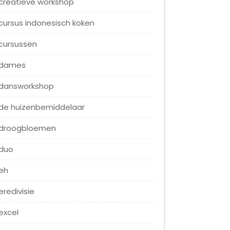
creatieve workshop
cursus indonesisch koken
cursussen
dames
dansworkshop
de huizenbemiddelaar
droogbloemen
duo
eh
eredivisie
excel