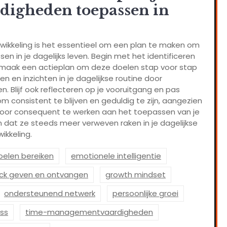
digheden toepassen in
wikkeling is het essentieel om een plan te maken om
n in je dagelijks leven. Begin met het identificeren
en maak een actieplan om deze doelen stap voor stap
en en inzichten in je dagelijkse routine door
 Blijf ook reflecteren op je vooruitgang en pas
om consistent te blijven en geduldig te zijn, aangezien
t. Door consequent te werken aan het toepassen van je
n dat ze steeds meer verweven raken in je dagelijkse
ikkeling.
oelen bereiken
emotionele intelligentie
ck geven en ontvangen
growth mindset
ondersteunend netwerk
persoonlijke groei
ess
time-managementvaardigheden