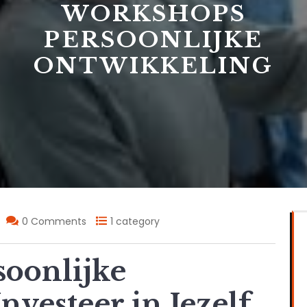
WORKSHOPS
PERSOONLIJKE
ONTWIKKELING
0 Comments
1 category
oonlijke
nvesteer in Jezelf