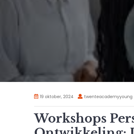
19 oktober, 2024
twenteacademyyoung
Workshops Pers
Ontwikkeling: I