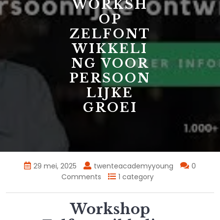
WORKSH
OP
ZELFONT
WIKKELI
NG VOOR
PERSOON
LIJKE
GROEI
29 mei, 2025
twenteacademyyoung
0
Comments
1 category
Workshop