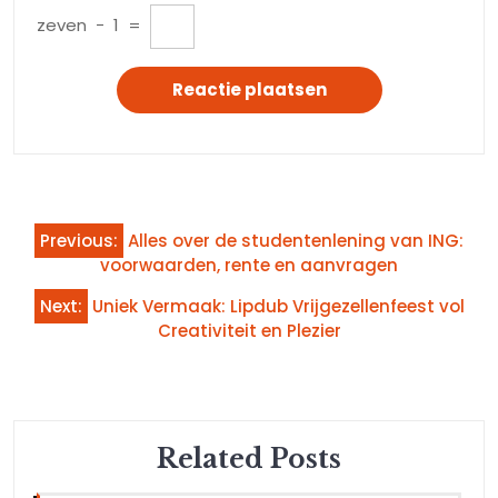
zeven
−
1
=
Bericht
Previous:
Alles over de studentenlening van ING:
navigatie
voorwaarden, rente en aanvragen
Next:
Uniek Vermaak: Lipdub Vrijgezellenfeest vol
Creativiteit en Plezier
Related Posts