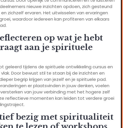
ng cursus. Door openlijk te communiceren en te luisteren
 deelnemers nieuwe inzichten opdoen, zich gesteund
en zichzelf ervaren. Het uitwisselen van ervaringen
groei, waardoor iedereen kan profiteren van elkaars
pad.
eflecteren op wat je hebt
raagt aan je spirituele
t geleerd tijdens de spirituele ontwikkeling cursus en
 vlak. Door bewust stil te staan bij de inzichten en
eper begrip krijgen van jezelf en je spirituele pad.
veranderingen er plaatsvinden in jouw denken, voelen
versterken van jouw verbinding met het hogere zelf
e reflectieve momenten kan leiden tot verdere groei
ingstraject.
tief bezig met spiritualiteit
ken te lezen of workshops