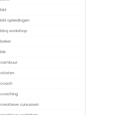
bbl
bbl opleidingen
bbq workshop
beker
bkr
cambuur
citaten
coach
coaching
creatieve cursussen
creatieve workshop