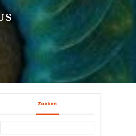
E
US
Zoeken