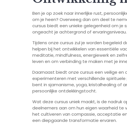
Ben je op zoek naar innerlijke rust, persoonli
om je heen? Overweeg dan om deel te nemen 
cursus biedt een unieke gelegenheid om je sp
ongeacht je achtergrond of ervaringsniveau.
Tijdens onze cursus zul je worden begeleid do
helpen bij het ontwikkelen van essentiële va
meditatie, mindfulness, energiewerk en zelfre
leven en om verbinding te maken met je innerl
Daarnaast biedt onze cursus een veilige en
experimenteren met verschillende spirituele 
bent in sjamanisme, yoga, kristalhealing of an
persoonlijke ontdekkingstocht.
Wat deze cursus uniek maakt, is de nadruk
deelnemers aan om hun eigen waarheid te vind
het cultiveren van compassie, acceptatie en
een diepgaande transformatie ervaren.