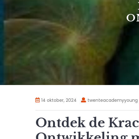
O
14 oktober, 2024
twenteacademyyoung
Ontdek de Krac
Ontwikkeling 