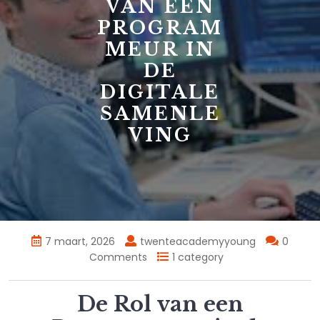
VAN EEN
PROGRAM
MEUR IN
DE
DIGITALE
SAMENLE
VING
7 maart, 2026
twenteacademyyoung
0
Comments
1 category
De Rol van een