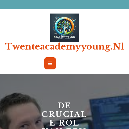
Ga
naar
de
inhoud
Twenteacademyyoung.nl
Open
Button
DE
CRUCIAL
E ROL