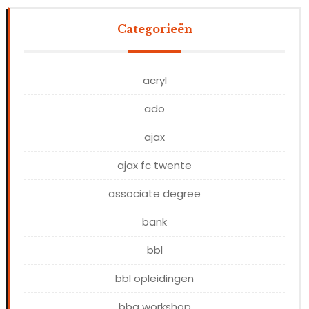
Categorieën
acryl
ado
ajax
ajax fc twente
associate degree
bank
bbl
bbl opleidingen
bbq workshop