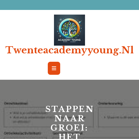
Ga
naar
de
inhoud
Twenteacademyyoung.nl
Open
Button
STAPPEN
NAAR
GROEI:
HET