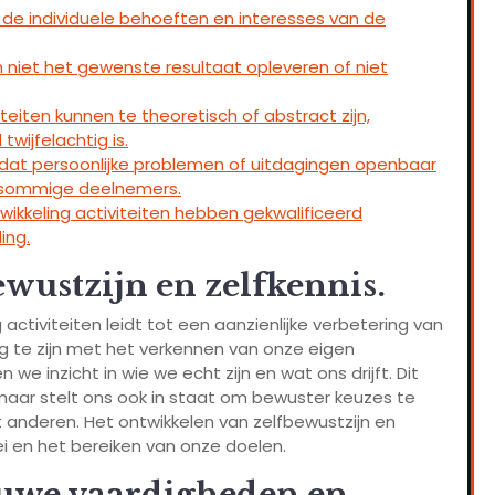
ij de individuele behoeften en interesses van de
n niet het gewenste resultaat opleveren of niet
teiten kunnen te theoretisch of abstract zijn,
wijfelachtig is.
co dat persoonlijke problemen of uitdagingen openbaar
r sommige deelnemers.
twikkeling activiteiten hebben gekwalificeerd
ing.
wustzijn en zelfkennis.
activiteiten leidt tot een aanzienlijke verbetering van
zig te zijn met het verkennen van onze eigen
we inzicht in wie we echt zijn en wat ons drijft. Dit
 maar stelt ons ook in staat om bewuster keuzes te
anderen. Het ontwikkelen van zelfbewustzijn en
oei en het bereiken van onze doelen.
uwe vaardigheden en