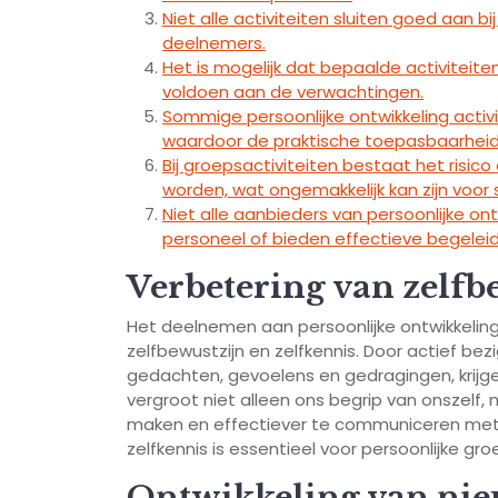
Niet alle activiteiten sluiten goed aan b
deelnemers.
Het is mogelijk dat bepaalde activiteite
voldoen aan de verwachtingen.
Sommige persoonlijke ontwikkeling activi
waardoor de praktische toepasbaarheid t
Bij groepsactiviteiten bestaat het risi
worden, wat ongemakkelijk kan zijn voo
Niet alle aanbieders van persoonlijke on
personeel of bieden effectieve begeleid
Verbetering van zelfbe
Het deelnemen aan persoonlijke ontwikkeling 
zelfbewustzijn en zelfkennis. Door actief be
gedachten, gevoelens en gedragingen, krijgen 
vergroot niet alleen ons begrip van onszelf,
maken en effectiever te communiceren met 
zelfkennis is essentieel voor persoonlijke gr
Ontwikkeling van nie