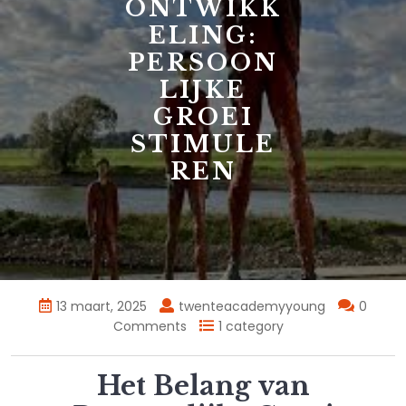
ONTWIKK
ELING:
PERSOON
LIJKE
GROEI
STIMULE
REN
13 maart, 2025
twenteacademyyoung
0
Comments
1 category
Het Belang van