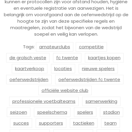
kunnen er protocollen zijn voor afstand houden, hygiëne
en eventuele registratie van aanwezigen. Het is
belangrijk om voorafgaand aan de oefenwedstrijd op de
hoogte te zijn van deze specifieke regels en
maatregelen, zodat het bijwonen van de wedstrijd
soepel en veilig kan verlopen.
Tags:
amateurclubs
competitie
de grolsch veste
fc twente
kaartjes kopen
kaartverkoop
locaties
nieuwe spelers
oefenwedstrijden
oefenwedstrijden fc twente
officiële website club
professionele voetbalteams
samenwerking
seizoen
speelschema
spelers
stadion
succes
supporters
tactieken
team