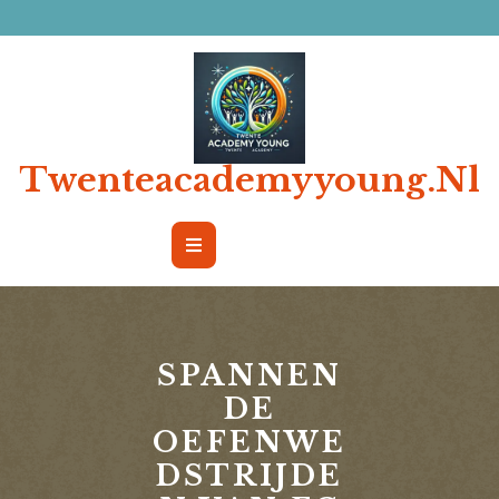
Ga
naar
de
inhoud
Twenteacademyyoung.nl
Open
Button
SPANNEN
DE
OEFENWE
DSTRIJDE