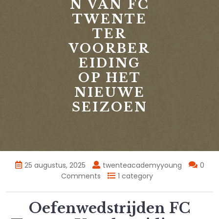
N VAN FC
TWENTE
TER
VOORBER
EIDING
OP HET
NIEUWE
SEIZOEN
25 augustus, 2025
twenteacademyyoung
0
Comments
1 category
Oefenwedstrijden FC