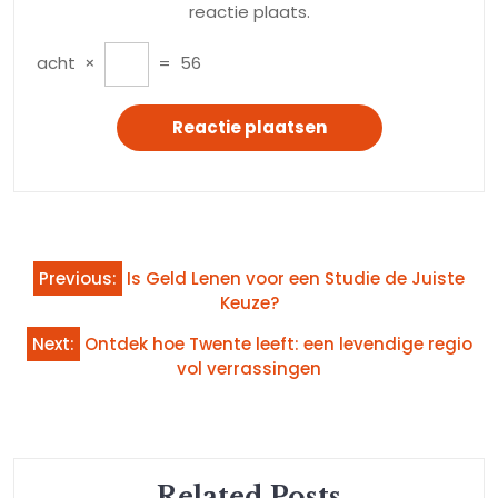
reactie plaats.
acht
×
=
56
Bericht
Previous:
Is Geld Lenen voor een Studie de Juiste
navigatie
Keuze?
Next:
Ontdek hoe Twente leeft: een levendige regio
vol verrassingen
Related Posts