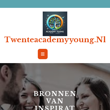
Ga
naar
de
inhoud
Twenteacademyyoung.nl
Open
Button
BRONNEN
VAN
INSPIRAT