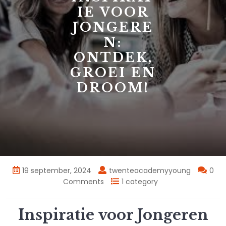
IE VOOR
JONGERE
N:
ONTDEK,
GROEI EN
DROOM!
19 september, 2024
twenteacademyyoung
0
Comments
1 category
Inspiratie voor Jongeren