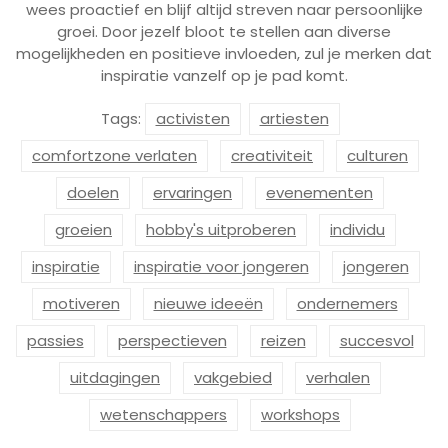
wees proactief en blijf altijd streven naar persoonlijke
groei. Door jezelf bloot te stellen aan diverse
mogelijkheden en positieve invloeden, zul je merken dat
inspiratie vanzelf op je pad komt.
Tags:
activisten
artiesten
comfortzone verlaten
creativiteit
culturen
doelen
ervaringen
evenementen
groeien
hobby's uitproberen
individu
inspiratie
inspiratie voor jongeren
jongeren
motiveren
nieuwe ideeën
ondernemers
passies
perspectieven
reizen
succesvol
uitdagingen
vakgebied
verhalen
wetenschappers
workshops