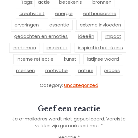
Tags:
actie
betekenis
bronnen
creativiteit
energie
enthousiasme
ervaringen
essentie
externe invloeden
gedachten en emoties
ideeën
impact
inademen
inspiratie
inspiratie betekenis
interne reflectie
kunst
latijnse woord
mensen
motivatie
natuur
proces
Category:
Uncategorized
Geef een reactie
Je e-mailadres wordt niet gepubliceerd.
Vereiste
velden zijn gemarkeerd met
*
Reactie
*