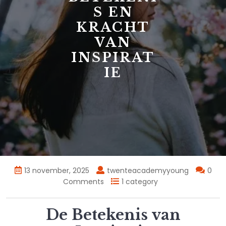
S EN
KRACHT
VAN
INSPIRAT
IE
13 november, 2025
twenteacademyyoung
0
Comments
1 category
De Betekenis van