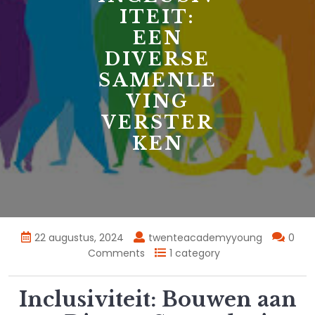
ITEIT:
EEN
DIVERSE
SAMENLE
VING
VERSTER
KEN
22 augustus, 2024
twenteacademyyoung
0
Comments
1 category
Inclusiviteit: Bouwen aan