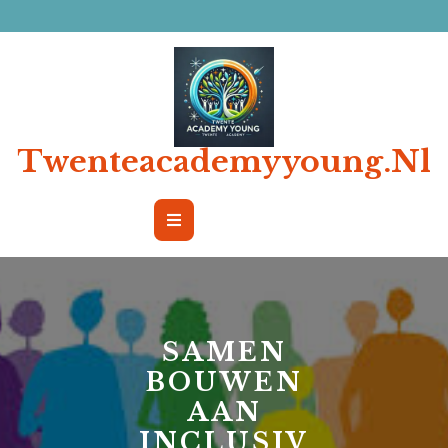
Ga
naar
de
inhoud
Twenteacademyyoung.nl
Open
Button
SAMEN
BOUWEN
AAN
INCLUSIV