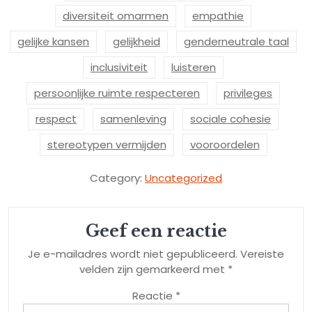
diversiteit omarmen
empathie
gelijke kansen
gelijkheid
genderneutrale taal
inclusiviteit
luisteren
persoonlijke ruimte respecteren
privileges
respect
samenleving
sociale cohesie
stereotypen vermijden
vooroordelen
Category:
Uncategorized
Geef een reactie
Je e-mailadres wordt niet gepubliceerd.
Vereiste
velden zijn gemarkeerd met
*
Reactie
*