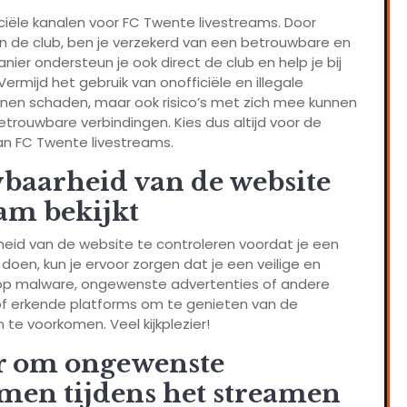
ficiële kanalen voor FC Twente livestreams. Door
an de club, ben je verzekerd van een betrouwbare en
ier ondersteun je ook direct de club en help je bij
rmijd het gebruik van onofficiële en illegale
nnen schaden, maar ook risico’s met zich mee kunnen
trouwbare verbindingen. Kies dus altijd voor de
an FC Twente livestreams.
baarheid van de website
eam bekijkt
eid van de website te controleren voordat je een
 doen, kun je ervoor zorgen dat je een veilige en
’s op malware, ongewenste advertenties of andere
n of erkende platforms om te genieten van de
 te voorkomen. Veel kijkplezier!
r om ongewenste
omen tijdens het streamen