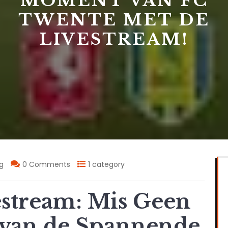
MOMENT VAN FC
TWENTE MET DE
LIVESTREAM!
g
0 Comments
1 category
stream: Mis Geen
van de Spannende