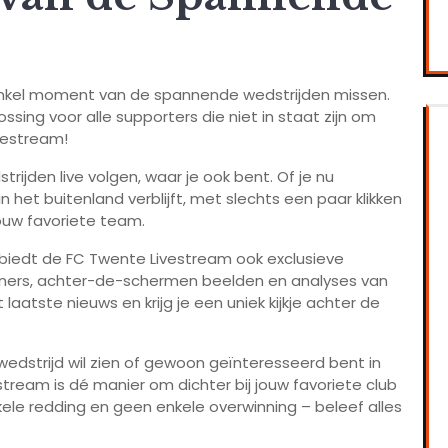
n enkel moment van de spannende wedstrijden missen.
sing voor alle supporters die niet in staat zijn om
vestream!
rijden live volgen, waar je ook bent. Of je nu
n het buitenland verblijft, met slechts een paar klikken
jouw favoriete team.
 biedt de FC Twente Livestream ook exclusieve
ainers, achter-de-schermen beelden en analyses van
t laatste nieuws en krijg je een uniek kijkje achter de
wedstrijd wil zien of gewoon geïnteresseerd bent in
tream is dé manier om dichter bij jouw favoriete club
ele redding en geen enkele overwinning – beleef alles