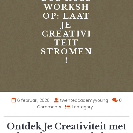
WORKSH
OP: LAAT
JE
CREATIVI
TEIT
STROMEN
!
6 februari, 2026
twenteacademyyoung
0
Comments
1 category
Ontdek Je Creativiteit met