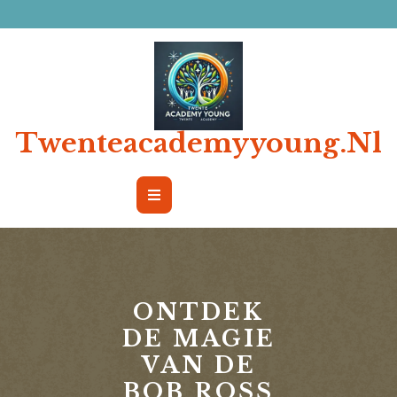
Ga
naar
de
inhoud
Twenteacademyyoung.nl
Open
Button
ONTDEK
DE MAGIE
VAN DE
BOB ROSS