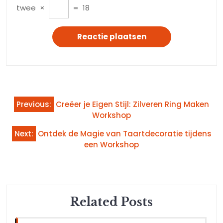
twee
×
=
18
Bericht
Previous:
Creëer je Eigen Stijl: Zilveren Ring Maken
navigatie
Workshop
Next:
Ontdek de Magie van Taartdecoratie tijdens
een Workshop
Related Posts