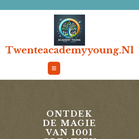
Ga
naar
de
inhoud
Twenteacademyyoung.nl
Open
Button
ONTDEK
DE MAGIE
VAN 1001