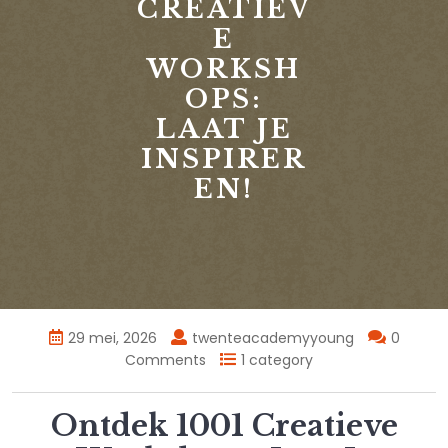
CREATIEV
E
WORKSH
OPS:
LAAT JE
INSPIRER
EN!
29 mei, 2026
twenteacademyyoung
0
Comments
1 category
Ontdek 1001 Creatieve