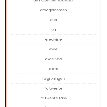
de huizenbemiddelaar
droogbloemen
duo
eh
eredivisie
excel
excel vba
extra
fc groningen
fc twente
fc twente fans