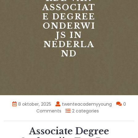
ASSOCIAT
E DEGREE
ONDERWI
JS IN
NEDERLA
ND
8 oktober, 2025
twenteacademyyoung
0
Comments
2 categories
Associate Degree