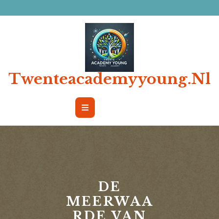
Ga
naar
de
inhoud
Twenteacademyyoung.nl
Open
Button
DE
MEERWAA
RDE VAN