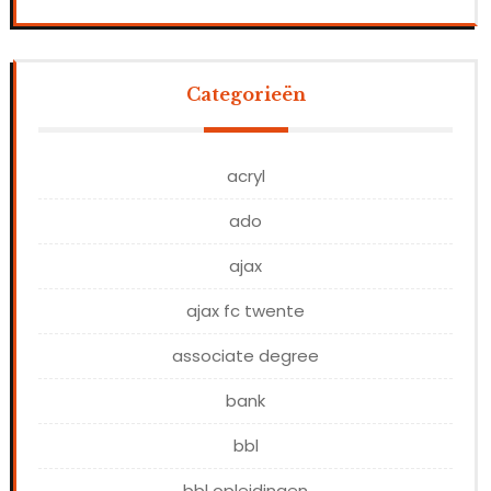
Categorieën
acryl
ado
ajax
ajax fc twente
associate degree
bank
bbl
bbl opleidingen