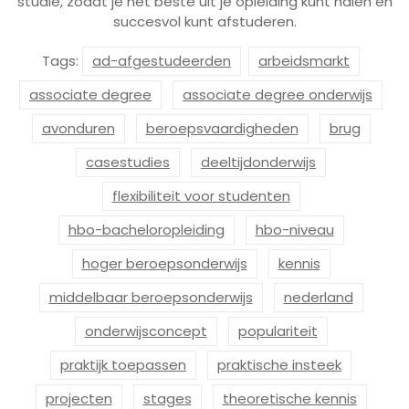
studie, zodat je het beste uit je opleiding kunt halen en
succesvol kunt afstuderen.
Tags:
ad-afgestudeerden
arbeidsmarkt
associate degree
associate degree onderwijs
avonduren
beroepsvaardigheden
brug
casestudies
deeltijdonderwijs
flexibiliteit voor studenten
hbo-bacheloropleiding
hbo-niveau
hoger beroepsonderwijs
kennis
middelbaar beroepsonderwijs
nederland
onderwijsconcept
populariteit
praktijk toepassen
praktische insteek
projecten
stages
theoretische kennis