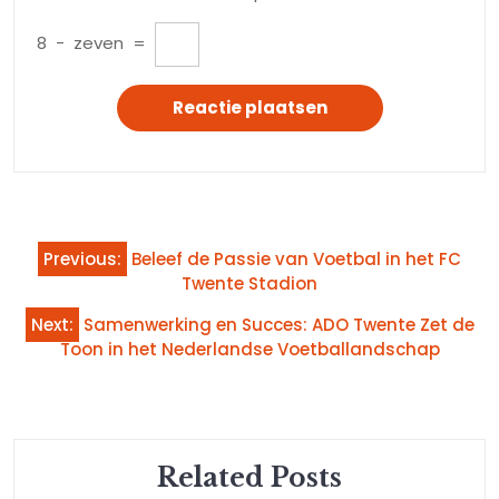
8
−
zeven
=
Bericht
Previous:
Beleef de Passie van Voetbal in het FC
navigatie
Twente Stadion
Next:
Samenwerking en Succes: ADO Twente Zet de
Toon in het Nederlandse Voetballandschap
Related Posts