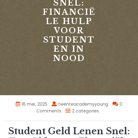
SNEL:
FINANCIË
LE HULP
VOOR
STUDENT
EN IN
NOOD
16 mei, 2025
twenteacademyyoung
0
Comments
2 categories
Student Geld Lenen Snel: