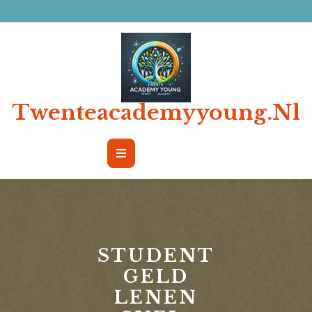
Ga
naar
de
inhoud
Twenteacademyyoung.nl
Open
Button
STUDENT
GELD
LENEN