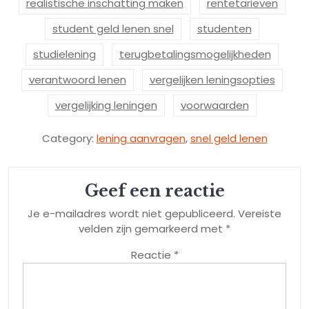
realistische inschatting maken
rentetarieven
student geld lenen snel
studenten
studielening
terugbetalingsmogelijkheden
verantwoord lenen
vergelijken leningsopties
vergelijking leningen
voorwaarden
Category:
lening aanvragen
,
snel geld lenen
Geef een reactie
Je e-mailadres wordt niet gepubliceerd.
Vereiste
velden zijn gemarkeerd met
*
Reactie
*