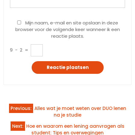
Mijn naam, e-mail en site opslaan in deze
browser voor de volgende keer wanneer ik een
reactie plaats.
9
−
2
=
Bericht
Previous:
Alles wat je moet weten over DUO lenen
navigatie
na je studie
Next:
Hoe en waarom een lening aanvragen als
student: Tips en overwegingen