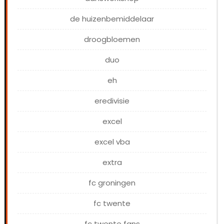
de huizenbemiddelaar
droogbloemen
duo
eh
eredivisie
excel
excel vba
extra
fc groningen
fc twente
fc twente fans