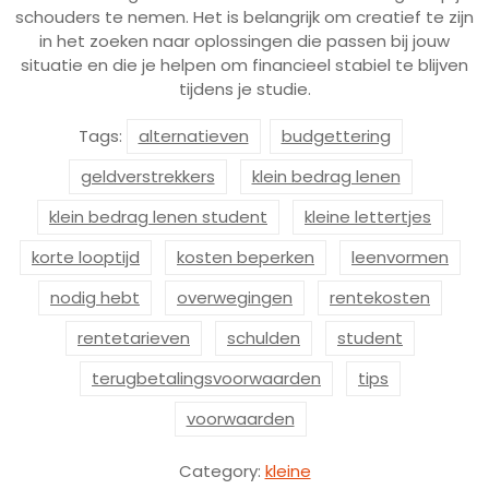
schouders te nemen. Het is belangrijk om creatief te zijn
in het zoeken naar oplossingen die passen bij jouw
situatie en die je helpen om financieel stabiel te blijven
tijdens je studie.
Tags:
alternatieven
budgettering
geldverstrekkers
klein bedrag lenen
klein bedrag lenen student
kleine lettertjes
korte looptijd
kosten beperken
leenvormen
nodig hebt
overwegingen
rentekosten
rentetarieven
schulden
student
terugbetalingsvoorwaarden
tips
voorwaarden
Category:
kleine