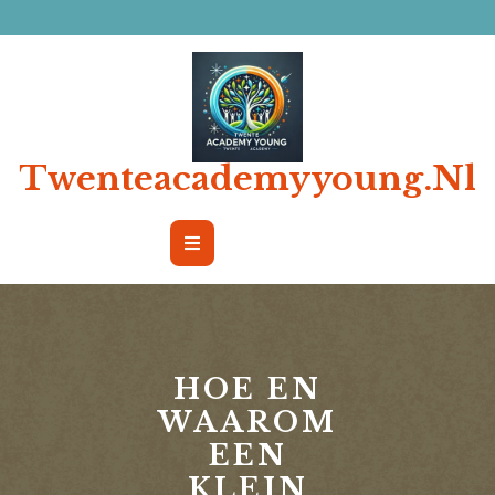
Ga
naar
de
inhoud
Twenteacademyyoung.nl
Open
Button
HOE EN
WAAROM
EEN
KLEIN