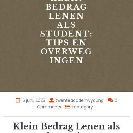
BEDRAG
LENEN
ALS
STUDENT:
TIPS EN
OVERWEG
INGEN
15 juni, 2025
twenteacademyyoung
0
Comments
1 category
Klein Bedrag Lenen als