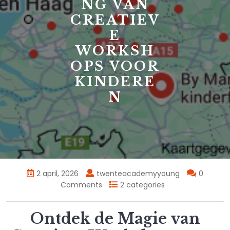
NG VAN
CREATIEV
E
WORKSH
OPS VOOR
KINDERE
N
2 april, 2026
twenteacademyyoung
0
Comments
2 categories
Ontdek de Magie van