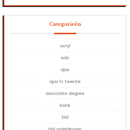
Categorieën
acryl
ado
ajax
ajax fc twente
associate degree
bank
bbl
bbl opleidingen