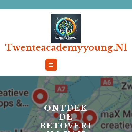
Ga
naar
de
inhoud
Twenteacademyyoung.nl
Open
Button
ONTDEK
DE
BETOVERI