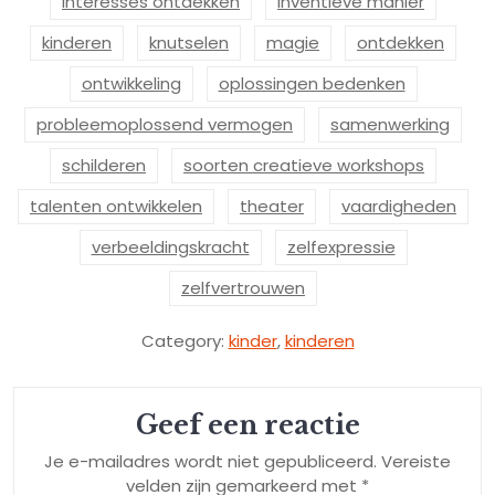
interesses ontdekken
inventieve manier
kinderen
knutselen
magie
ontdekken
ontwikkeling
oplossingen bedenken
probleemoplossend vermogen
samenwerking
schilderen
soorten creatieve workshops
talenten ontwikkelen
theater
vaardigheden
verbeeldingskracht
zelfexpressie
zelfvertrouwen
Category:
kinder
,
kinderen
Geef een reactie
Je e-mailadres wordt niet gepubliceerd.
Vereiste
velden zijn gemarkeerd met
*