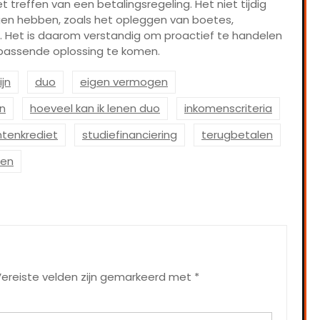
et treffen van een betalingsregeling. Het niet tijdig
lgen hebben, zoals het opleggen van boetes,
n. Het is daarom verstandig om proactief te handelen
passende oplossing te komen.
ijn
duo
eigen vermogen
en
hoeveel kan ik lenen duo
inkomenscriteria
tenkrediet
studiefinanciering
terugbetalen
den
ereiste velden zijn gemarkeerd met
*