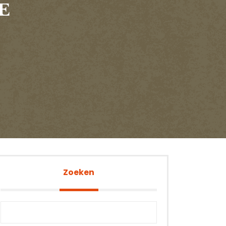
E
Zoeken