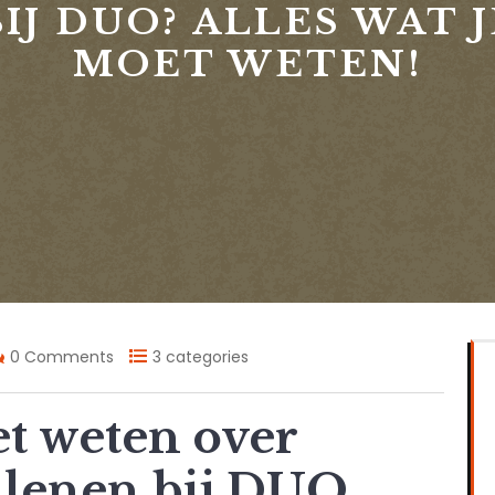
BIJ DUO? ALLES WAT J
MOET WETEN!
0 Comments
3 categories
et weten over
t lenen bij DUO