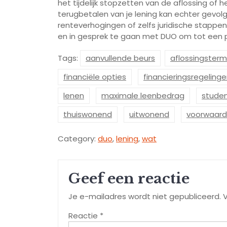
het tijdelijk stopzetten van de aflossing of h
terugbetalen van je lening kan echter gevo
renteverhogingen of zelfs juridische stappe
en in gesprek te gaan met DUO om tot een 
Tags:
aanvullende beurs
aflossingsterm
financiële opties
financieringsregeling
lenen
maximale leenbedrag
studen
thuiswonend
uitwonend
voorwaar
Category:
duo
,
lening
,
wat
Geef een reactie
Je e-mailadres wordt niet gepubliceerd.
V
Reactie
*