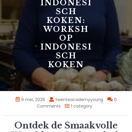
INDONESI
SCH
KOKEN:
WORKSH
OP
INDONESI
SCH
KOKEN
9 mei, 2026
twenteacademyyoung
0
Comments
1 category
Ontdek de Smaakvolle