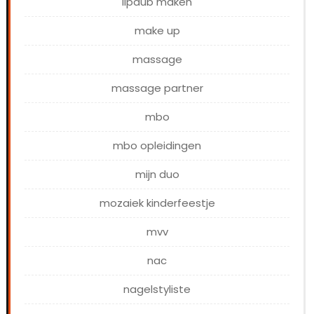
lipdub maken
make up
massage
massage partner
mbo
mbo opleidingen
mijn duo
mozaiek kinderfeestje
mvv
nac
nagelstyliste