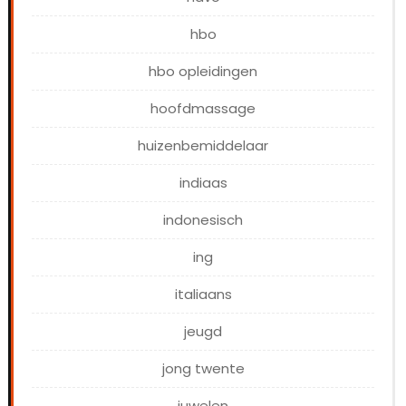
hbo
hbo opleidingen
hoofdmassage
huizenbemiddelaar
indiaas
indonesisch
ing
italiaans
jeugd
jong twente
juwelen