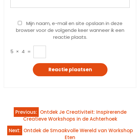
Mijn naam, e-mail en site opslaan in deze
browser voor de volgende keer wanneer ik een
reactie plaats.
5
×
4
=
Bericht
Previous:
Ontdek Je Creativiteit: Inspirerende
navigatie
Creatieve Workshops in de Achterhoek
Next:
Ontdek de Smaakvolle Wereld van Workshop
Eten