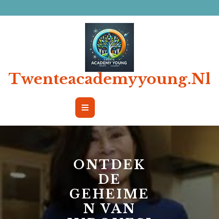
Ga
naar
de
inhoud
Twenteacademyyoung.nl
Open
Button
ONTDEK
DE
GEHEIME
N VAN