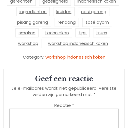
gerechten
gezelligheid
indonesisch koken
ingrediënten
kruiden
nasi goreng
pisang goreng
rendang
saté ayam
smaken
technieken
tips
trucs
workshop
workshop indonesisch koken
Category:
workshop indonesisch koken
Geef een reactie
Je e-mailadres wordt niet gepubliceerd.
Vereiste
velden zijn gemarkeerd met
*
Reactie
*