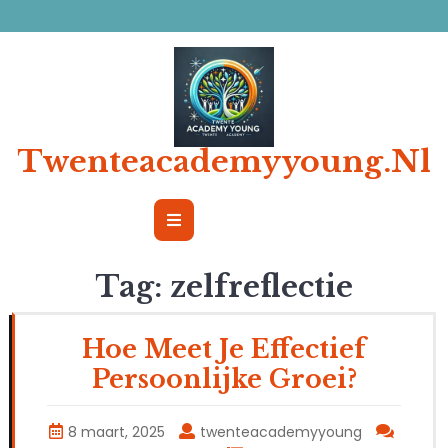
Ga
naar
de
inhoud
Twenteacademyyoung.nl
Open
Button
Tag:
zelfreflectie
Hoe Meet Je Effectief
Persoonlijke Groei?
8 maart, 2025
twenteacademyyoung