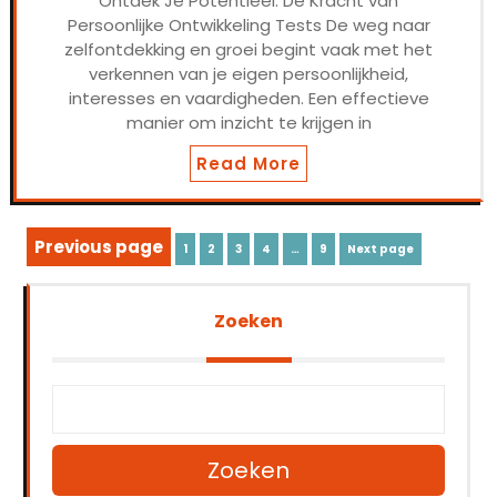
Ontdek Je Potentieel: De Kracht van
Persoonlijke Ontwikkeling Tests De weg naar
zelfontdekking en groei begint vaak met het
verkennen van je eigen persoonlijkheid,
interesses en vaardigheden. Een effectieve
manier om inzicht te krijgen in
Read More
Berichten
Previous page
Page
Page
Page
Page
Page
1
2
3
4
…
9
Next page
paginering
Zoeken
Zoeken