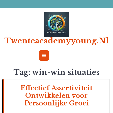
Ga
naar
de
inhoud
Twenteacademyyoung.nl
Open
Button
Tag:
win-win situaties
Effectief Assertiviteit
Ontwikkelen voor
Persoonlijke Groei