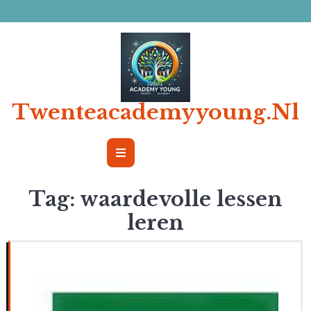
Ga
naar
de
inhoud
Twenteacademyyoung.nl
Open
Button
Tag:
waardevolle lessen
leren