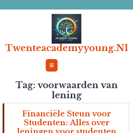
Ga
naar
de
inhoud
Twenteacademyyoung.nl
Open
Button
Tag:
voorwaarden van
lening
Financiële Steun voor
Studenten: Alles over
leningen voor studenten