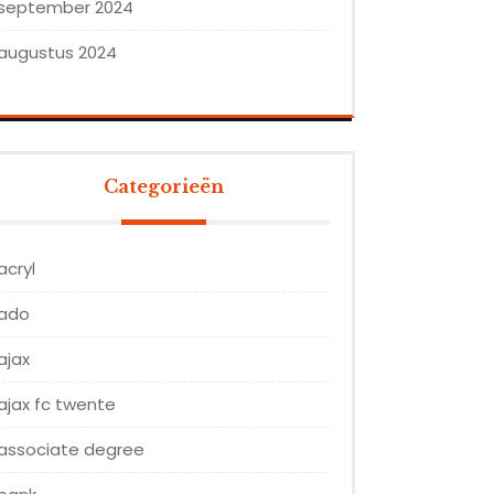
september 2024
augustus 2024
Categorieën
acryl
ado
ajax
ajax fc twente
associate degree