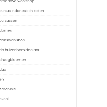
creatieve workshop
cursus indonesisch koken
cursussen
dames
dansworkshop
de huizenbemiddelaar
droogbloemen
duo
eh
eredivisie
excel