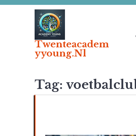
Ga
naar
de
inhoud
Twenteacadem
Yyoung.nl
Tag:
voetbalclu