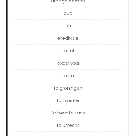
droogbloemen
duo
eh
eredivisie
excel
excel vba
extra
fc groningen
fc twente
fc twente fans
fc utrecht