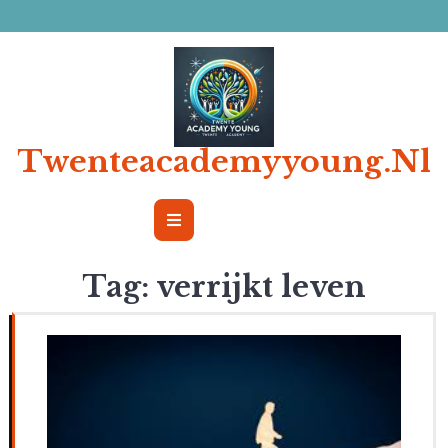
Ga
naar
de
inhoud
Twenteacademyyoung.nl
Open
Button
Tag:
verrijkt leven