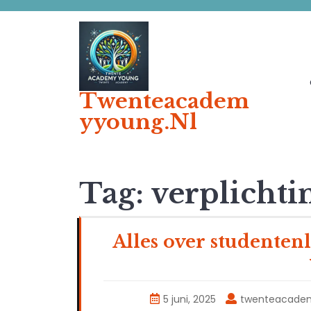
Ga
naar
de
inhoud
Twenteacadem
Yyoung.nl
Tag:
verplichti
Alles over studenten
5 juni, 2025
twenteacade