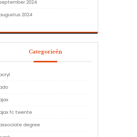
september 2024
augustus 2024
Categorieën
acryl
ado
ajax
ajax fc twente
associate degree