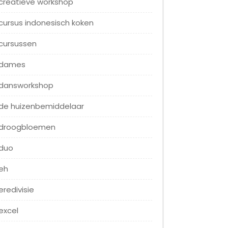
creatieve workshop
cursus indonesisch koken
cursussen
dames
dansworkshop
de huizenbemiddelaar
droogbloemen
duo
eh
eredivisie
excel