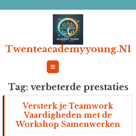
Ga
naar
de
inhoud
Twenteacademyyoung.nl
Open
Button
Tag:
verbeterde prestaties
Versterk je Teamwork
Vaardigheden met de
Workshop Samenwerken