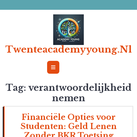
Ga
naar
de
inhoud
Twenteacademyyoung.nl
Open
Button
Tag:
verantwoordelijkheid
nemen
Financiële Opties voor
Studenten: Geld Lenen
Zonder BKR Toetsing