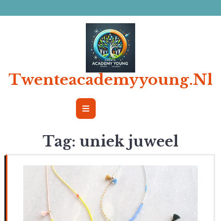
Ga
naar
de
inhoud
Twenteacademyyoung.nl
Open
Button
Tag:
uniek juweel