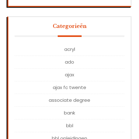
Categorieën
acryl
ado
ajax
ajax fc twente
associate degree
bank
bbl
bbl opleidingen