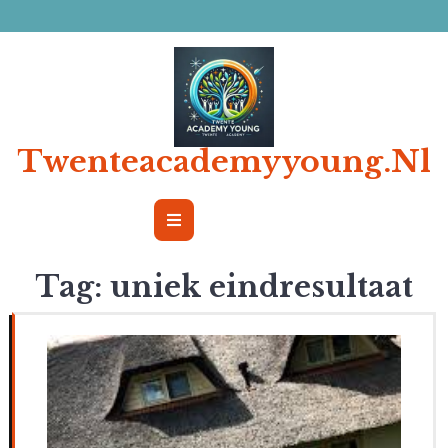
Ga
naar
de
inhoud
Twenteacademyyoung.nl
Open
Button
Tag:
uniek eindresultaat