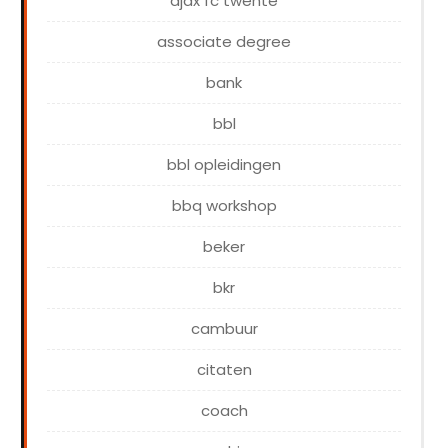
ajax fc twente
associate degree
bank
bbl
bbl opleidingen
bbq workshop
beker
bkr
cambuur
citaten
coach