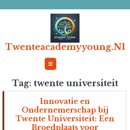
Ga
naar
de
inhoud
Twenteacademyyoung.nl
Open
Button
Tag:
twente universiteit
Innovatie en
Ondernemerschap bij
Twente Universiteit: Een
Broedplaats voor