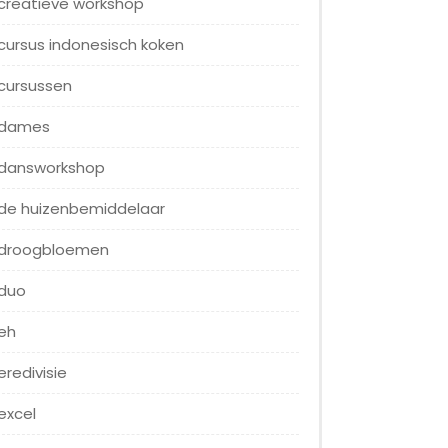
creatieve workshop
cursus indonesisch koken
cursussen
dames
dansworkshop
de huizenbemiddelaar
droogbloemen
duo
eh
eredivisie
excel