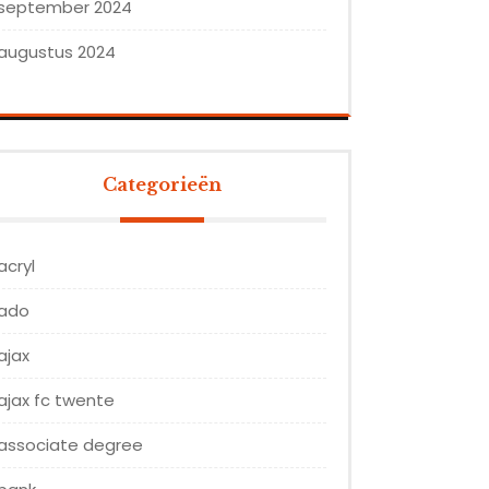
september 2024
augustus 2024
Categorieën
acryl
ado
ajax
ajax fc twente
associate degree