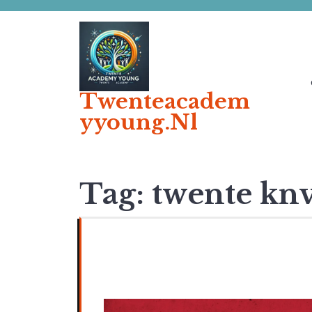
Ga
naar
de
inhoud
Twenteacadem
Yyoung.nl
Tag:
twente kn