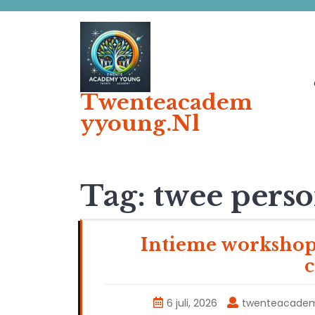
Ga
naar
de
inhoud
Twenteacadem
Yyoung.nl
Tag:
twee pers
Intieme workshop
6 juli, 2026
twenteacade