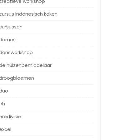
creatieve workshop
cursus indonesisch koken
cursussen
dames
dansworkshop
de huizenbemiddelaar
droogbloemen
duo
eh
eredivisie
excel