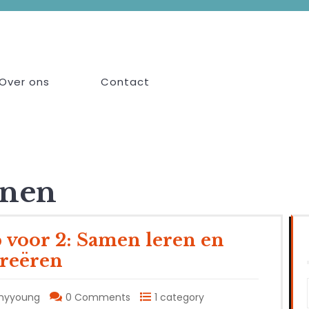
Over ons
Contact
onen
 voor 2: Samen leren en
creëren
myyoung
0 Comments
1 category