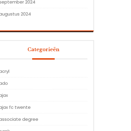
september 2024
augustus 2024
Categorieën
acryl
ado
ajax
ajax fc twente
associate degree